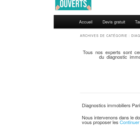
principal
secondaire
Menu
principal
Accueil
Devis gratuit
Ta
Aller
Aller
ARCHIVES DE CATÉGORIE :
DIAG
au
au
Tous nos experts sont ce
contenu
contenu
du diagnostic immob
principal
secondaire
Diagnostics immobiliers Paris
Nous intervenons dans le do
vous proposer les
Continuer