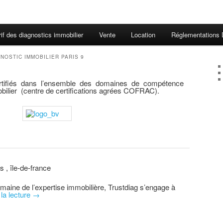
rif des diagnostics immobilier
Vente
Location
Réglementations 
NOSTIC IMMOBILIER PARIS 9
rtifiés dans l’ensemble des domaines de compétence
ilier (centre de certifications agrées COFRAC).
 , île-de-france
maine de l’expertise immobilière, Trustdiag s’engage à
 la lecture
→