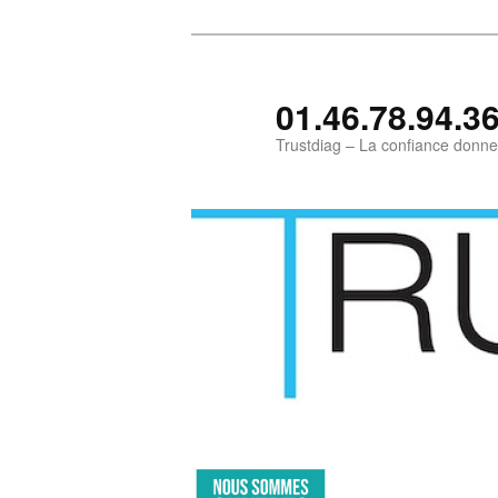
01.46.78.94.3
Trustdiag – La confiance donne
Aller
Aller
au
au
contenu
contenu